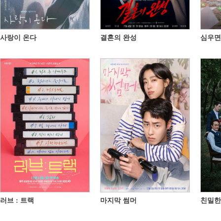
사랑이 온다
결혼의 완성
심우면
러브 : 트랙
마지막 썸머
친밀한