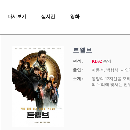
다시보기
실시간
영화
트웰브
편성 :
KBS2
종영
출연 :
마동석, 박형식, 서인
소개 :
동양의 12지신을 모
의 무리에 맞서는 전