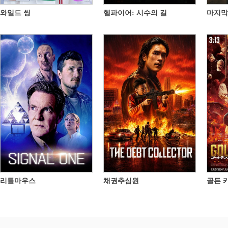
와일드 씽
헬파이어: 시수의 길
마지막
리틀마우스
채권추심원