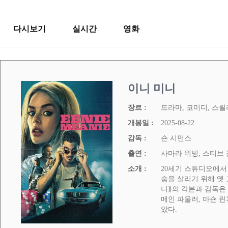
다시보기
실시간
영화
이니 미니
장르 :
드라마, 코미디, 스릴
개봉일 :
2025-08-22
감독 :
숀 시먼스
출연 :
사마라 위빙, 스티브 
소개 :
20세기 스튜디오에서
숨을 살리기 위해 옛
니⟫의 각본과 감독은 
메인 파울러, 마숀 린
았다.